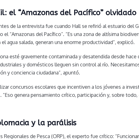
l: el “Amazonas del Pacífico” olvidado
s de la entrevista fue cuando Hall se refirió al estuario del
el “Amazonas del Pacífico”. “Es una zona de altísima biodivers
 el agua salada, generan una enorme productividad”, explicó.
zona esté gravemente contaminada y desatendida desde hace
ustriales y domésticos lleguen sin control al río. Necesitam
n y conciencia ciudadana”, apuntó.
izar concursos escolares que incentiven a los jóvenes a invest
es. “Eso genera pensamiento crítico, participación y, sobre tod
lomacia y la parálisis
es Regionales de Pesca (ORP), el experto fue crítico: “Funcion