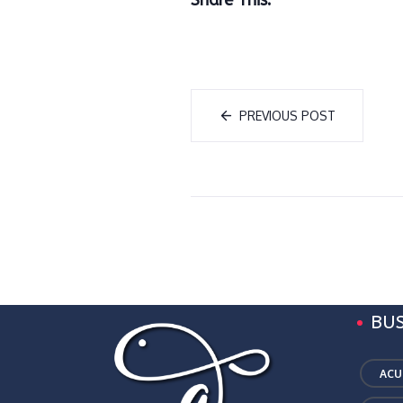
Share This:
PREVIOUS POST
BU
ACU