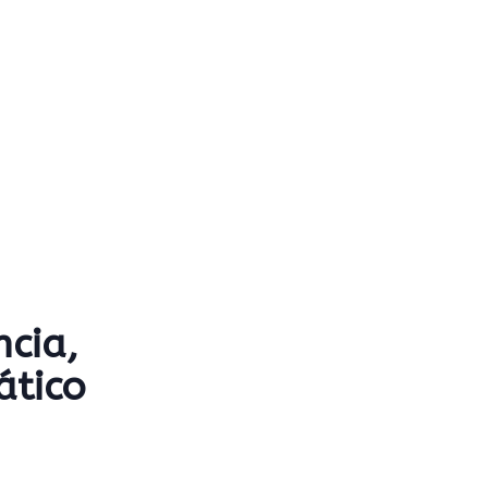
ncia,
ático