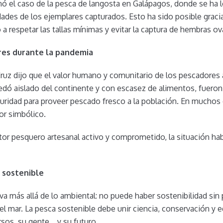
 el caso de la pesca de langosta en Galápagos, donde se ha 
ades de los ejemplares capturados. Esto ha sido posible graci
a respetar las tallas mínimas y evitar la captura de hembras ov
ores durante la pandemia
 Cruz dijo que el valor humano y comunitario de los pescadores 
ó aislado del continente y con escasez de alimentos, fueron e
ridad para proveer pescado fresco a la población. En muchos c
or simbólico.
or pesquero artesanal activo y comprometido, la situación hab
a sostenible
 va más allá de lo ambiental: no puede haber sostenibilidad sin
l mar. La pesca sostenible debe unir ciencia, conservación y eq
sos, su gente… y su futuro.