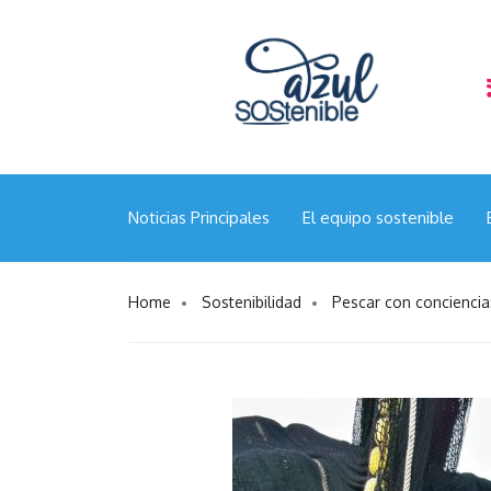
para nuevas
Rafael Trujillo: “El diálogo técnico y la
el futuro sostenible del
Noticias Principales
El equipo sostenible
Home
Sostenibilidad
Pescar con conciencia: