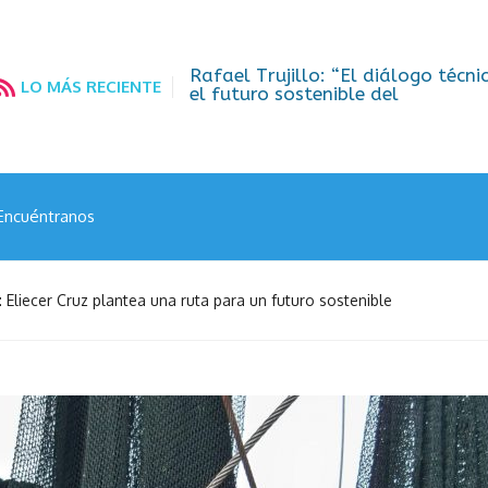
 unidad regional son claves para
La Comisión Permanen
LO MÁS RECIENTE
gobernanza oceánica
Encuéntranos
 Eliecer Cruz plantea una ruta para un futuro sostenible