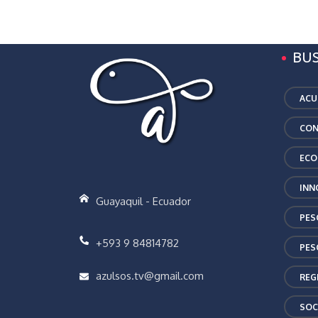
BU
ACU
CON
ECO
INN
Guayaquil - Ecuador
PES
+593 9 84814782
PES
azulsos.tv@gmail.com
REG
SOC