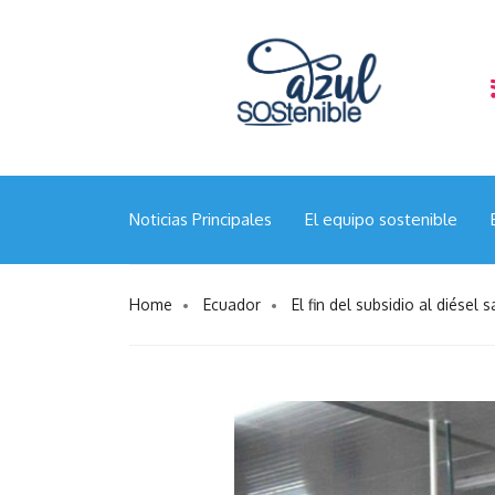
“Calamar gigante en el Pacífico Sur: Chile apuesta 
científica y la gestión responsable”
Noticias Principales
El equipo sostenible
Home
Ecuador
El fin del subsidio al diése