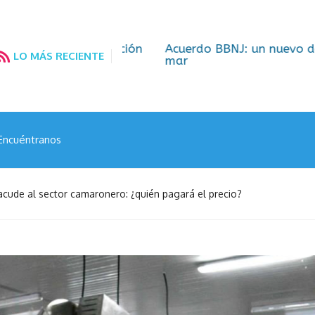
por la cooperación
Acuerdo BBNJ: un nuevo desafío g
LO MÁS RECIENTE
mar
Encuéntranos
l sacude al sector camaronero: ¿quién pagará el precio?