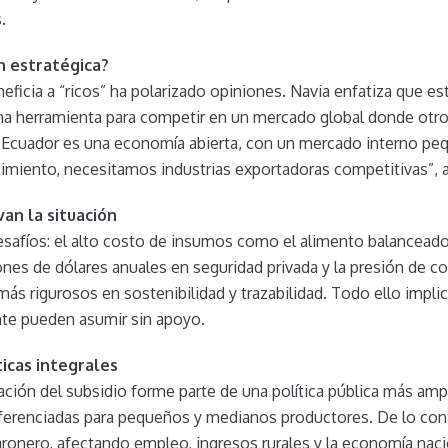
.
ón estratégica?
neficia a “ricos” ha polarizado opiniones. Navia enfatiza que 
na herramienta para competir en un mercado global donde otro
El Ecuador es una economía abierta, con un mercado interno pe
cimiento, necesitamos industrias exportadoras competitivas”, 
an la situación
safíos: el alto costo de insumos como el alimento balanceado,
llones de dólares anuales en seguridad privada y la presión de 
ás rigurosos en sostenibilidad y trazabilidad. Todo ello impli
te pueden asumir sin apoyo.
ticas integrales
ción del subsidio forme parte de una política pública más ampli
ferenciadas para pequeños y medianos productores. De lo contr
aronero, afectando empleo, ingresos rurales y la economía naci