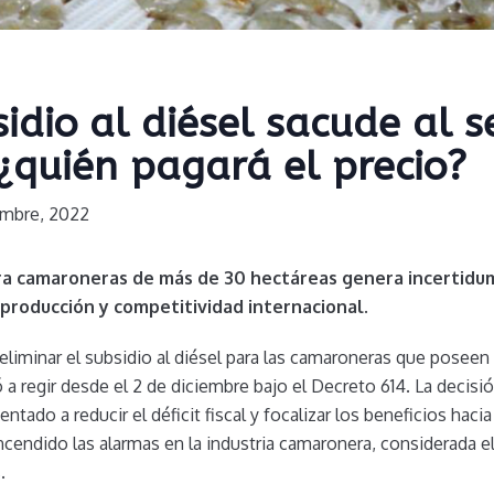
sidio al diésel sacude al s
¿quién pagará el precio?
embre, 2022
ara camaroneras de más de 30 hectáreas genera incertidum
producción y competitividad internacional
.
eliminar el subsidio al diésel para las camaroneras que posee
 regir desde el 2 de diciembre bajo el Decreto 614. La decisió
ntado a reducir el déficit fiscal y focalizar los beneficios haci
ncendido las alarmas en la industria camaronera, considerada el
.