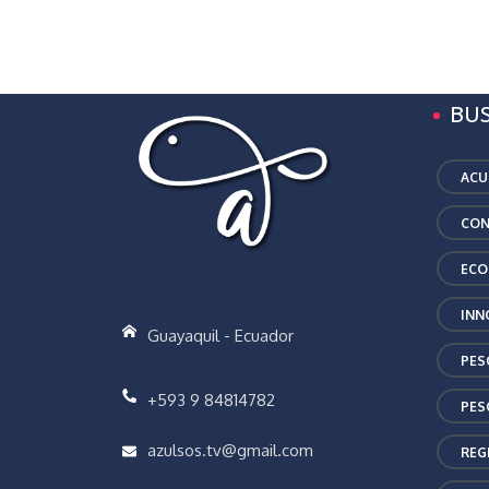
BU
ACU
CON
ECO
INN
Guayaquil - Ecuador
PES
+593 9 84814782
PES
azulsos.tv@gmail.com
REG