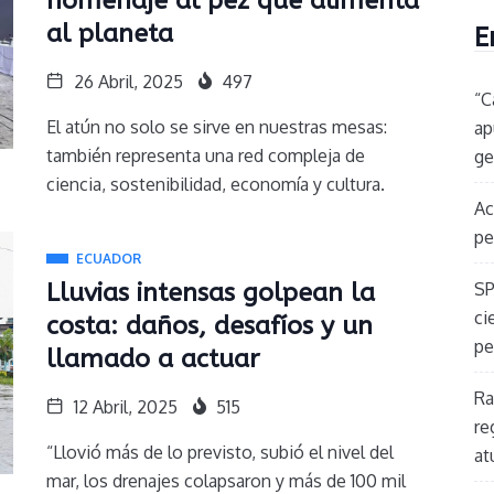
homenaje al pez que alimenta
al planeta
E
26 Abril, 2025
497
“C
El atún no solo se sirve en nuestras mesas:
ap
también representa una red compleja de
ge
ciencia, sostenibilidad, economía y cultura.
Ac
pe
ECUADOR
Lluvias intensas golpean la
SP
ci
costa: daños, desafíos y un
pe
llamado a actuar
Ra
12 Abril, 2025
515
re
“Llovió más de lo previsto, subió el nivel del
at
mar, los drenajes colapsaron y más de 100 mil