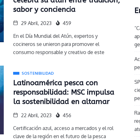
celebra su atún entre tradición,
sabor y conciencia
E
29 Abril, 2023
459
“C
En el Día Mundial del Atún, expertos y
ap
cocineros se unieron para promover el
ge
consumo responsable y creativo de este
Ac
pe
SOSTENIBILIDAD
Latinoamérica pesca con
SP
ci
responsabilidad: MSC impulsa
pe
la sostenibilidad en altamar
Ra
22 Abril, 2023
456
re
Certificación azul, acceso a mercados y el rol
at
clave de la región en el futuro de la pesca